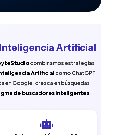
teligencia Artificial
byteStudio
combinamos estrategias
nteligencia Artificial
como ChatGPT
ca en Google, crezca en búsquedas
igma de buscadores inteligentes
.