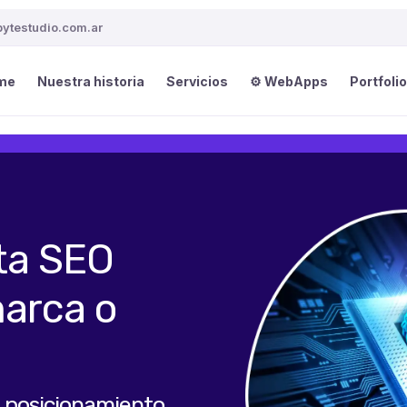
ytestudio.com.ar
me
Nuestra historia
Servicios
⚙️ WebApps
Portfolio
ata SEO
marca o
, posicionamiento