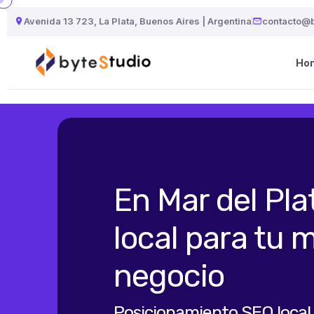
Avenida 13 723, La Plata, Buenos Aires | Argentina
contacto@b
Ho
En Mar del Pl
local para tu 
negocio
Posicionamiento SEO local