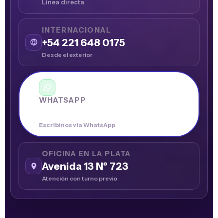
Línea directa
INTERNACIONAL
+54 221 648 0175
Desde el exterior
WHATSAPP
+54 9 221 696 5291
Escribinos vía WhatsApp
OFICINA EN LA PLATA
Avenida 13 Nº 723
Atención con turno previo