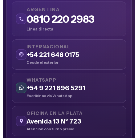
ARGENTINA
0810 220 2983
Línea directa
INTERNACIONAL
+54 221 648 0175
Desde el exterior
WHATSAPP
+54 9 221 696 5291
Escribinos vía WhatsApp
OFICINA EN LA PLATA
Avenida 13 Nº 723
Atención con turno previo