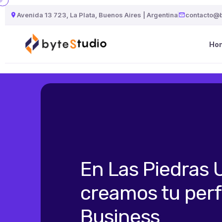
Avenida 13 723, La Plata, Buenos Aires | Argentina
contacto@b
Ho
En Las Piedras 
creamos tu perf
Business