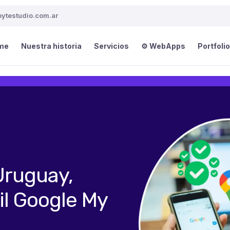
ytestudio.com.ar
me
Nuestra historia
Servicios
⚙️ WebApps
Portfolio
Uruguay,
il Google My